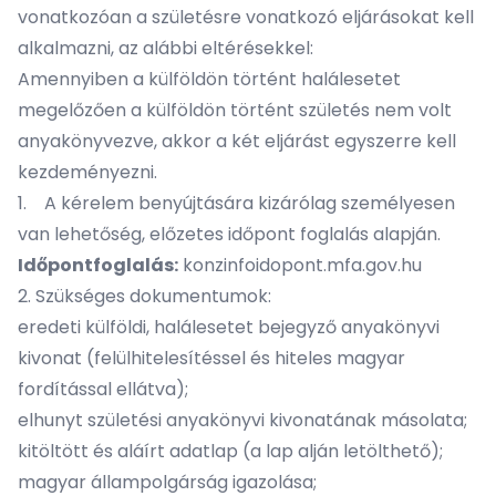
vonatkozóan a születésre vonatkozó eljárásokat kell
alkalmazni, az alábbi eltérésekkel:
Amennyiben a külföldön történt halálesetet
megelőzően a külföldön történt születés nem volt
anyakönyvezve, akkor a két eljárást egyszerre kell
kezdeményezni.
1. A kérelem benyújtására kizárólag személyesen
van lehetőség, előzetes időpont foglalás alapján.
Időpontfoglalás:
konzinfoidopont.mfa.gov.hu
2. Szükséges dokumentumok:
eredeti külföldi, halálesetet bejegyző anyakönyvi
kivonat (felülhitelesítéssel és hiteles magyar
fordítással ellátva);
elhunyt születési anyakönyvi kivonatának másolata;
kitöltött és aláírt adatlap (a lap alján letölthető);
magyar állampolgárság igazolása;