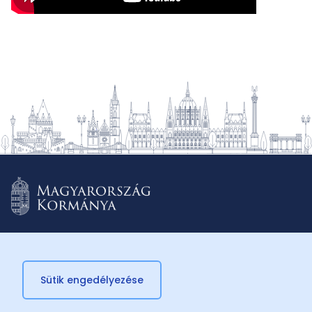
Sütik engedélyezése
© 2026 Külügyminisztérium