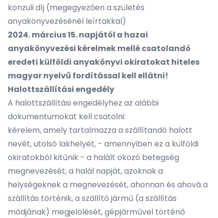
konzuli díj (megegyezően a születés
anyakönyvezésénél leírtakkal)
2024. március 15. napjától a hazai
anyakönyvezési kérelmek mellé csatolandó
eredeti külföldi anyakönyvi okiratokat hiteles
magyar nyelvű fordítással kell ellátni!
Halottszállítási engedély
A halottszállítási engedélyhez az alábbi
dokumentumokat kell csatolni:
kérelem, amely tartalmazza a szállítandó halott
nevét, utolsó lakhelyét, - amennyiben ez a külföldi
okiratokból kitűnik - a halált okozó betegség
megnevezését, a halál napját, azoknak a
helységeknek a megnevezését, ahonnan és ahová a
szállítás történik, a szállító jármű (a szállítás
módjának) megjelölését, gépjárművel történő