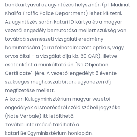
bankkártyával az ügyintézés helyszínén (pl. Madinat
Khalifa Traffic Police Department) lehet kifizetni.
Az ügyintézés során katari ID kártya és a magyar
vezetői engedély bemutatása mellett szükség van
továbbá szemészeti vizsgálati eredmény
bemutatására (arra felhatalmazott optikus, vagy
orvos által – a vizsgálat díja kb. 50 QAR), illetve
esetenként a munkáltató ún. "No Objection
Certificate"-jére. A vezetői engedélyt 5 évente
szükséges meghosszabbítani, ugyanezen díj
megfizetése mellett.
A katari Külügyminisztérium magyar vezetői
engedélyek elismeréséről szóló szóbeli jegyzéke
(Note Verbale)
itt letölthető.
További információ található a
katari
Belügyminisztérium honlapján.