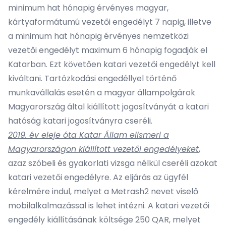
minimum hat hónapig érvényes magyar,
kártyaformátumú vezetői engedélyt 7 napig, illetve
a minimum hat hónapig érvényes nemzetközi
vezetői engedélyt maximum 6 hónapig fogadják el
Katarban. Ezt követően katari vezetői engedélyt kell
kiváltani. Tartózkodási engedéllyel történő
munkavállalás esetén a magyar állampolgárok
Magyarország által kiállított jogosítványát a katari
hatóság katari jogosítványra cseréli.
2019. év eleje óta Katar Állam elismeri a
Magyarországon kiállított vezetői engedélyeket
,
azaz szóbeli és gyakorlati vizsga nélkül cseréli azokat
katari vezetői engedélyre. Az eljárás az ügyfél
kérelmére indul, melyet a
Metrash2
nevet viselő
mobilalkalmazással is lehet intézni. A katari vezetői
engedély kiállításának költsége 250 QAR, melyet