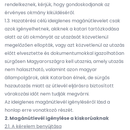
rendelkeznek, kérjük, hogy gondoskodjanak az
érvényes okmány kiküldéséről.
1.3. Hazatérési célú ideiglenes magánútlevelet csak
azok igényelhetnek, akiknek a katari tartózkodása
alatt az úti okmányát az utazását közvetlenül
megelőzően ellopták, vagy azt közvetlenül az utazás
előtt elvesztette és dokumentumokkal igazolhatóan
sürgősen Magyarországra kell utaznia, amely utazás
nem halasztható, valamint azon magyar
állampolgárok, akik Katarban élnek, de sürgős
hazautazás miatt az útlevél eljárásra biztosított
várakozási időt nem tudják megvárni.
Az ideiglenes magánútlevél igényléséről lásd a
honlap erre vonatkozó részét.
2. Magánútlevél igénylése a kiskorúaknak
2.1. A kérelem benyújtása