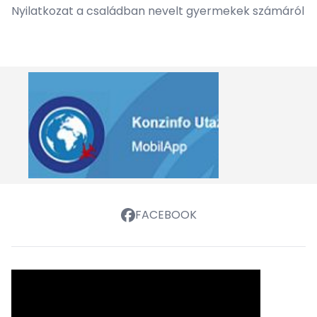
Nyilatkozat a családban nevelt gyermekek számáról
FACEBOOK