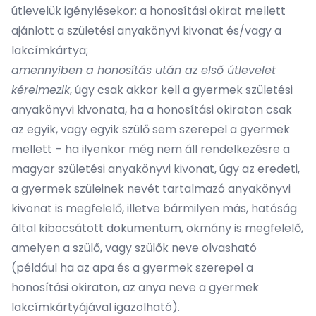
útlevelük igénylésekor: a honosítási okirat mellett
ajánlott a születési anyakönyvi kivonat és/vagy a
lakcímkártya;
amennyiben a honosítás után az első útlevelet
kérelmezik
, úgy csak akkor kell a gyermek születési
anyakönyvi kivonata, ha a honosítási okiraton csak
az egyik, vagy egyik szülő sem szerepel a gyermek
mellett – ha ilyenkor még nem áll rendelkezésre a
magyar születési anyakönyvi kivonat, úgy az eredeti,
a gyermek szüleinek nevét tartalmazó anyakönyvi
kivonat is megfelelő, illetve bármilyen más, hatóság
által kibocsátott dokumentum, okmány is megfelelő,
amelyen a szülő, vagy szülők neve olvasható
(például ha az apa és a gyermek szerepel a
honosítási okiraton, az anya neve a gyermek
lakcímkártyájával igazolható).