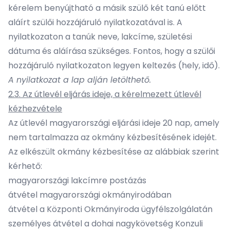
kérelem benyújtható a másik szülő két tanú előtt
aláírt szülői hozzájáruló nyilatkozatával is. A
nyilatkozaton a tanúk neve, lakcíme, születési
dátuma és aláírása szükséges. Fontos, hogy a szülői
hozzájáruló nyilatkozaton legyen keltezés (hely, idő).
A nyilatkozat a lap alján letölthető.
2.3. Az útlevél eljárás ideje, a kérelmezett útlevél
kézhezvétele
Az útlevél magyarországi eljárási ideje 20 nap, amely
nem tartalmazza az okmány kézbesítésének idejét.
Az elkészült okmány kézbesítése az alábbiak szerint
kérhető:
magyarországi lakcímre postázás
átvétel magyarországi okmányirodában
átvétel a Központi Okmányiroda ügyfélszolgálatán
személyes átvétel a dohai nagykövetség Konzuli