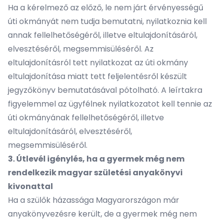
Ha a kérelmező az előző, le nem járt érvényességű
úti okmányát nem tudja bemutatni, nyilatkoznia kell
annak fellelhetőségéről, illetve eltulajdonításáról,
elvesztéséről, megsemmisüléséről. Az
eltulajdonításról tett nyilatkozat az úti okmány
eltulajdonítása miatt tett feljelentésről készült
jegyzőkönyv bemutatásával pótolható. A leírtakra
figyelemmel az ügyfélnek nyilatkozatot kell tennie az
úti okmányának fellelhetőségéről, illetve
eltulajdonításáról, elvesztéséről,
megsemmisüléséről.
3. Útlevél igénylés, ha a gyermek még nem
rendelkezik magyar születési anyakönyvi
kivonattal
Ha a szülők házassága Magyarországon már
anyakönyvezésre került, de a gyermek még nem