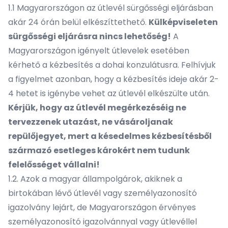
1.1 Magyarországon az útlevél sürgősségi eljárásban
akár 24 órán belül elkészíttethető.
Külképviseleten
sürgősségi eljárásra nincs lehetőség!
A
Magyarországon igényelt útlevelek esetében
kérhető a kézbesítés a dohai konzulátusra. Felhívjuk
a figyelmet azonban, hogy a kézbesítés ideje akár 2-
4 hetet is igénybe vehet az útlevél elkészülte után.
Kérjük, hogy az útlevél megérkezéséig ne
tervezzenek utazást, ne vásároljanak
repülőjegyet, mert a késedelmes kézbesítésből
származó esetleges károkért nem tudunk
felelősséget vállalni!
1.2. Azok a magyar állampolgárok, akiknek a
birtokában lévő útlevél vagy személyazonosító
igazolvány lejárt, de Magyarországon érvényes
személyazonosító igazolvánnyal vagy útlevéllel