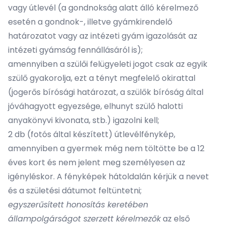
vagy útlevél (a gondnokság alatt álló kérelmező
esetén a gondnok-, illetve gyámkirendelő
határozatot vagy az intézeti gyám igazolását az
intézeti gyámság fennállásáról is);
amennyiben a szülői felügyeleti jogot csak az egyik
szülő gyakorolja, ezt a tényt megfelelő okirattal
(jogerős bírósági határozat, a szülők bíróság által
jóváhagyott egyezsége, elhunyt szülő halotti
anyakönyvi kivonata, stb.) igazolni kell;
2 db (fotós által készített) útlevélfénykép,
amennyiben a gyermek még nem töltötte be a 12
éves kort és nem jelent meg személyesen az
igényléskor. A fényképek hátoldalán kérjük a nevet
és a születési dátumot feltüntetni;
egyszerűsített honosítás keretében
állampolgárságot szerzett kérelmezők
az első