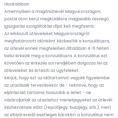
Hivatalában
Amennyiben a magánútlevél Magyarországon,
postai úton kerül megküldésre magasabb összegű
igazgatási szolgáltatási díjat kell megfizetni.
Az elkészült útleveleket Magyarországról
meghatározott időnként kézbesítik a konzulátusra,
az útlevél ennek megfelelően általában 4-6 héten
belül érkezik meg a konzulátusra. A konzulátus ezt
követően az érkezés sorrendjében dolgozza fel az
útleveleket és értesíti az ügyfeleket.
Kérjük, hogy ezt az időtartamot vegyék figyelembe
az utazásaik tervezésekor de - tekintve, hogy az
eljárási idő tartama hosszabb is lehet - ne
vásároljanak az utazáshoz menetjegyeket az útlevél
kézhezvétele előtt (repülőjegy, buszjegy, stb.), mert
az ebből eredő esetleges károkért a konzulátus nem