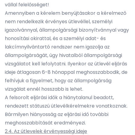
vállal felelősséget!
Amennyiben a kérelem benyújtásakor a kérelmező
nem rendelkezik érvényes útlevéllel, személyi
igazolvánnyal, állampolgársági bizonyítvánnyal vagy
honosítási okirattal, és a személyi adat- és
lakcímnyilvántartó rendszer nem igazolja az
állampolgárságát, úgy hivatalból állampolgársági
vizsgálatot kell lefolytatni. Ilyenkor az útlevél eljárás
ideje átlagosan 6-8 hónappal meghosszabbodik, de
felhívjuk a figyelmet, hogy az állampolgárság
vizsgálat ennél hosszabb is lehet.
A felsorolt eljárási idők a hiánytalanul beadott,
rendezett státuszú útlevélkérelmekre vonatkoznak.
Bármilyen hiányosság az eljárási idő további
meghosszabbítását eredményezi.
2.4. Az útlevelek érvényességi ideje