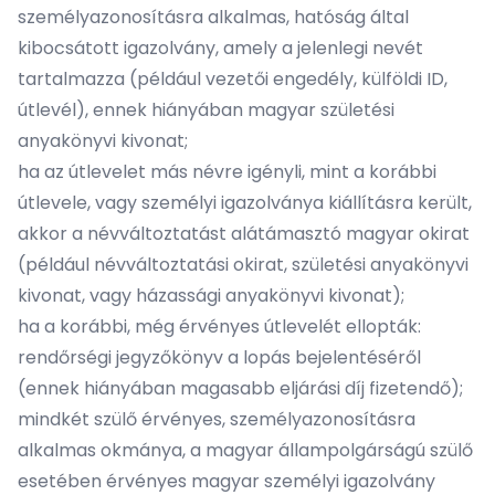
személyazonosításra alkalmas, hatóság által
kibocsátott igazolvány, amely a jelenlegi nevét
tartalmazza (például vezetői engedély, külföldi ID,
útlevél), ennek hiányában magyar születési
anyakönyvi kivonat;
ha az útlevelet más névre igényli, mint a korábbi
útlevele, vagy személyi igazolványa kiállításra került,
akkor a névváltoztatást alátámasztó magyar okirat
(például névváltoztatási okirat, születési anyakönyvi
kivonat, vagy házassági anyakönyvi kivonat);
ha a korábbi, még érvényes útlevelét ellopták:
rendőrségi jegyzőkönyv a lopás bejelentéséről
(ennek hiányában magasabb eljárási díj fizetendő);
mindkét szülő érvényes, személyazonosításra
alkalmas okmánya, a magyar állampolgárságú szülő
esetében érvényes magyar személyi igazolvány