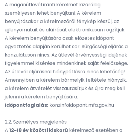
A magánútlevél iránti kérelmet kizárólag
személyesen lehet benyújtani. A kérelem
benyújtásakor a kérelmezőről fénykép készül, az
ujjlenyomatait és aláírását elektronikusan rögzítjük.
A kérelem benyújtására csak előzetes időpont
egyeztetés alapján kerülhet sor. Sürgősségi eljárás a
konzulátuson nincs. Az útlevél érvényességi idejének
figyelemmel kísérése mindenkinek saját felelőssége.
Az útlevél eljárásnál hiánypótlásra nincs lehetőség!
Amennyiben a kérelem bármelyik feltétele hiányzik,
a kérelem átvételét visszautasítjuk és újra meg kell
jelenni a kérelem benyújtására.
Időpontfoglalás:
konzinfoidopont.mfa.gov.hu
2.2. Személyes megjelenés
A
12-18 év közötti kiskorú
kérelmező esetében a