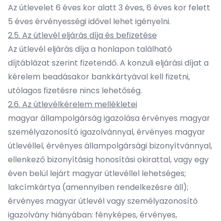
Az útlevelet 6 éves kor alatt 3 éves, 6 éves kor felett
5 éves érvényességi idővel lehet igényelni.
2.5. Az útlevél eljárás díja és befizetése
Az útlevél eljárás díja a honlapon található
díjtáblázat szerint fizetendő. A konzuli eljárási díjat a
kérelem beadásakor bankkártyával kell fizetni,
utólagos fizetésre nincs lehetőség.
2.6. Az útlevélkérelem mellékletei
magyar állampolgárság igazolása érvényes magyar
személyazonosító igazolvánnyal, érvényes magyar
útlevéllel, érvényes állampolgársági bizonyítvánnyal,
ellenkező bizonyításig honosítási okirattal, vagy egy
éven belül lejárt magyar útlevéllel lehetséges;
lakcímkártya (amennyiben rendelkezésre áll);
érvényes magyar útlevél vagy személyazonosító
igazolvány hiányában: fényképes, érvényes,