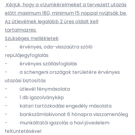
Kérjük, hogy a vízumkérelmeket a tervezett utazás
előtt maximum 180, minimum 15 nappal nyújtsák be.
Az útlevélnek legalább 2 üres oldalt kell
tartalmaznia.
Szükséges mellékletek
:
- érvényes, oda-visszaútra szóló
repülőjegyfoglalás
- érvényes szállásfoglalás
- a schengeni országok területére érvényes
utazási biztosítás
- útlevél fénymásolata
- 1 db igazolványkép
- katari tartózkodási engedély másolata
- bankszámlakivonat 6 hónapra visszamenőleg
- munkáltatói igazolás a havi jövedelem
feltüntetésével