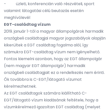
- üzleti, konferencián való részvételi, sport
valamint látogatási célú beutazás esetén
meghívólevél
EGT-családtag vízum
2019. január 1-től a magyar állampolgárok harmadik
országbeli családtagjai magyar jogszabályok alapján
kikerültek a EGT családtag fogalma alól, így
számukra EGT-családtag vízum nem igényelhető.
Fontos kiemelni azonban, hogy az EGT állampolgár
(nem magyar EGT állampolgár) harmadik
országbeli családtagjait ez a rendelkezés nem érinti.
Ők továbbra is C-EGT/látogató vízumot
kérelmezhetnek.
Az EGT családtagok számára kiállítható C-
EGT/látogató vízum kiadásának feltétele, hogy a
vízumkérelmező igazoltan EGT családtag (melyet