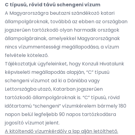
C típusú, rövid távú schengeni vízum
A Magyarországra beutazni szándékozó katari
állampolgároknak, továbbá az ebben az országban
jogszerűen tartózkodó olyan harmadik országok
állampolgárainak, amelyekkel Magyarországnak
nincs vízummentességi megállapodása, a vízum
felvétele kötelező.
Tájékoztatjuk ügyfeleinket, hogy Konzuli Hivatalunk
képviseleti megállapodás alapján, “C” típusú
schengeni vízumot ad ki a Dániába vagy
Lettországba utazó, Katarban jogszerűen
tartózkodó állampolgároknak is. “C” típusú, rövid
időtartamú “schengeni” vízumkérelem bármely 180
napon belül legfeljebb 90 napos tartózkodásra
jogosító vízumot jelent.
A kitöltendő vízumkérdőív a lap alján letölthető.