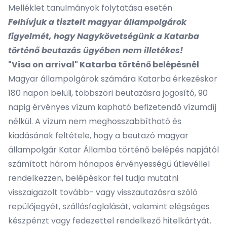
Melléklet tanulmányok folytatása esetén
Felhívjuk a tisztelt magyar állampolgárok
figyelmét, hogy Nagykövetségünk a Katarba
történő beutazás ügyében nem illetékes!
"Visa on arrival" Katarba történő belépésnél
Magyar állampolgárok számára Katarba érkezéskor
180 napon belüli, többszöri beutazásra jogosító, 90
napig érvényes vízum kapható befizetendő vízumdíj
nélkül. A vízum nem meghosszabbítható és
kiadásának feltétele, hogy a beutazó magyar
állampolgár Katar Államba történő belépés napjától
számított három hónapos érvényességű útlevéllel
rendelkezzen, belépéskor fel tudja mutatni
visszaigazolt tovább- vagy visszautazásra szóló
repülőjegyét, szállásfoglalását, valamint elégséges
készpénzt vagy fedezettel rendelkező hitelkártyát.