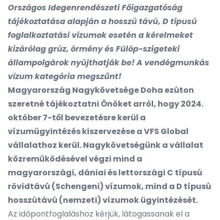
Országos Idegenrendészeti Főigazgatóság
tájékoztatása alapján a hosszú távú, D típusú
foglalkoztatási vízumok esetén a kérelmeket
kizárólag grúz, örmény és Fülöp-szigeteki
állampolgárok nyújthatják be! A vendégmunkás
vízum kategória megszűnt!
Magyarország Nagykövetsége Doha ezúton
szeretné tájékoztatni Önöket arról, hogy 2024.
október 7-től bevezetésre kerül a
vízumügyintézés kiszervezése a VFS Global
vállalathoz kerül. Nagykövetségünk a vállalat
közreműködésével végzi mind a
magyarországi, dániai és lettországi C típusú
rövidtávú (Schengeni) vízumok, mind a D típusú
hosszútávú (nemzeti) vízumok ügyintézését.
Az időpontfoglaláshoz kérjük, látogassanak el a