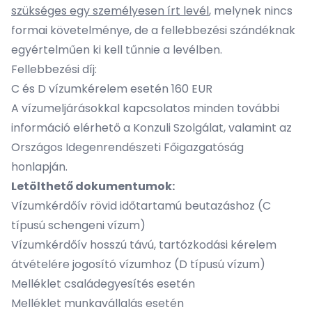
szükséges egy személyesen írt levél
, melynek nincs
formai követelménye, de a fellebbezési szándéknak
egyértelműen ki kell tűnnie a levélben.
Fellebbezési díj:
C és D vízumkérelem esetén 160 EUR
A vízumeljárásokkal kapcsolatos minden további
információ elérhető a Konzuli Szolgálat, valamint az
Országos Idegenrendészeti Főigazgatóság
honlapján.
Letölthető dokumentumok:
Vízumkérdőív rövid időtartamú beutazáshoz (C
típusú schengeni vízum)
Vízumkérdőív hosszú távú, tartózkodási kérelem
átvételére jogosító vízumhoz (D típusú vízum)
Melléklet családegyesítés esetén
Melléklet munkavállalás esetén