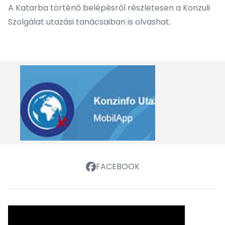
A Katarba történő belépésről részletesen a Konzuli
Szolgálat utazási tanácsaiban is olvashat.
FACEBOOK