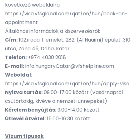
következő weboldalra:
https://visa.vfsglobal.com/qat/en/hun/book-an-
appointment
Általános információk a kiszervezésről:
Cím:
102.iroda, 1. emelet, 282. (Al Nuaimi) épület, 310.
utca, Zóna 45, Doha, Katar
Telefon:
+974 4030 2018
E-mail:
info.hungaryQatar@vfshelpline.com
Weboldal:
https://visa.vfsglobal.com/qat/en/hun/apply-visa
Nyitva tartás:
09:00-17:00 között (Vasárnaptól
csütörtökig, kivéve a nemzeti ünnepeket)
Kérelem benyújtás:
9:00-14:00 között
Útlevél átvétel:
15:00-16:30 között
Vízum típusok