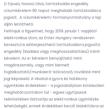
D típusú, hosszú távú, tartózkodási engedély
vízumkérelem 90 napot meghaladó tartózkodásra
jogosít. A vízumkérelem-formanyomtatvány a lap
alján letölthető.
Felhívjuk a figyelmet, hogy 2019. január 1. napjától
elektronikus úton, az Enter Hungary rendszeren
keresztül is előterjeszthető tartózkodásra jogosító
engedély (kiadása vagy meghosszabbítása) iránti
kérelem. Az e-kérelem benyújtható mint
magánszemély, vagy mint kiemelt
foglalkoztató/munkaerő-kölcsönző, továbbá mint
jogi képviselő. A Hivatal a gyors és hatékony
ügyintézés érdekében - a jogszabályban kötelezően
meghatározottakon túl - egyes ügytípusok
tekintetében biztosítja az elektronikus ügyintézés
lehetőségét, ennek érdekében került kialakításra az