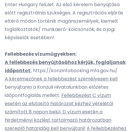
Enter Hungary felület. Az első kérelem benyújtása
előtt regisztrálnia szükséges. A regisztrációs eljárás
eltérő módon történik magánszemélyek, kiemelt
foglalkoztatók/ munkaerő-kölcsönzők, és a jogi
képviselők esetében!
Fellebbezés vízumügyekben:
A fellebbezés benyújtásához kérjük, foglaljanak
időpontot:
https://konzinfobooking.mfa.gov.hu/
A kérelmezőnek a fellebbezést személyesen kell
benyújtania a Konzuli Hivatalunkban előzetes
időpontfoglalás mellett.
Fellebbezést C vízum
esetén az elutasító határozat kézhez vételétől
számított 8 napon belül, D vízum esetén a
hirdetményi közlést tartalmazó határozatban
szereplő határidőig kell benyújtani!
A fellebbezéshez