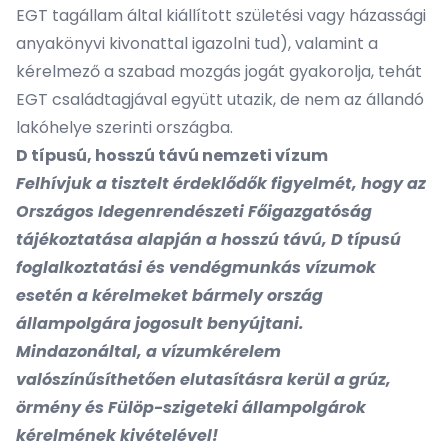
EGT tagállam által kiállított születési vagy házassági
anyakönyvi kivonattal igazolni tud), valamint a
kérelmező a szabad mozgás jogát gyakorolja, tehát
EGT családtagjával együtt utazik, de nem az állandó
lakóhelye szerinti országba.
D típusú, hosszú távú nemzeti vízum
Felhívjuk a tisztelt érdeklődők figyelmét, hogy az
Országos Idegenrendészeti Főigazgatóság
tájékoztatása alapján a hosszú távú, D típusú
foglalkoztatási és vendégmunkás vízumok
esetén a kérelmeket bármely ország
állampolgára jogosult benyújtani.
Mindazonáltal, a vízumkérelem
valószínűsíthetően elutasításra kerül a grúz,
örmény és Fülöp-szigeteki állampolgárok
kérelmének kivételével!